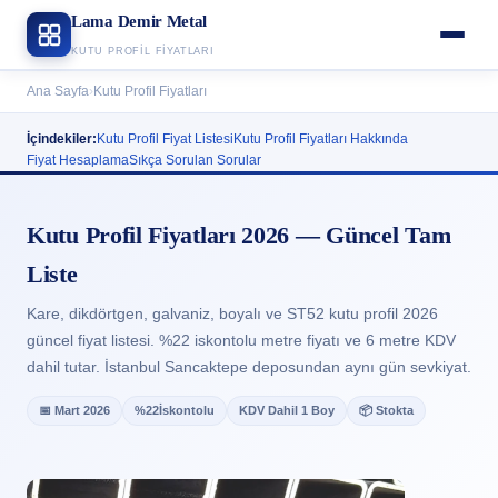
Lama Demir Metal
KUTU PROFIL FIYATLARI
Ana Sayfa
›
Kutu Profil Fiyatları
İçindekiler:
Kutu Profil Fiyat Listesi
Kutu Profil Fiyatları Hakkında
Fiyat Hesaplama
Sıkça Sorulan Sorular
Kutu Profil Fiyatları 2026 — Güncel Tam
Liste
Kare, dikdörtgen, galvaniz, boyalı ve ST52 kutu profil 2026
güncel fiyat listesi. %22 iskontolu metre fiyatı ve 6 metre KDV
dahil tutar. İstanbul Sancaktepe deposundan aynı gün sevkiyat.
📅 Mart 2026
%22
İskontolu
KDV Dahil 1 Boy
📦 Stokta