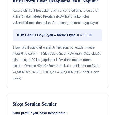
Kutu Profil Fiyat Hesaplama Nasıl Yapılır?
Kutu profil fiyat hesaplama için önce istediğiniz ölçü ve et
kalınlığındaki
Metre Fiyatı
'nı (KDV hariç, iskontolu)
yukarıdaki tablodan bulun. Ardından şu formülü uygulayın:
KDV Dahil 1 Boy Fiyatı = Metre Fiyatı × 6 × 1,20
1 boy profil standart olarak 6 metredir, bu yüzden metre
fiyatı 6 ile çarpılır. Türkiye'de güncel KDV oranı %20 olduğu
için sonuç 1,20 ile çarpılarak KDV dahil toplam tutara
ulaşılır. Örneğin 40×40×2mm kare kutu profilin metre fiyatı
74,58 ₺ ise: 74,58 × 6 × 1,20 = 537,00 ₺ (KDV dahil 1 boy
fiyatı).
Sıkça Sorulan Sorular
Kutu profil fiyatı nasıl hesaplanır?