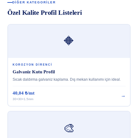
DIĞER KATEGORILER
Özel Kalite Profil Listeleri
🔶
KOROZYON DIRENCI
Galvaniz Kutu Profil
Sıcak daldırma galvaniz kaplama. Dış mekan kullanımı için ideal.
40,04 ₺/mt
→
30×30×1.5mm
🎨