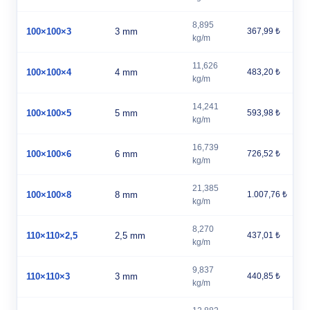
8,895
100×100×3
3 mm
367,99 ₺
kg/m
11,626
100×100×4
4 mm
483,20 ₺
kg/m
14,241
100×100×5
5 mm
593,98 ₺
kg/m
16,739
100×100×6
6 mm
726,52 ₺
kg/m
21,385
100×100×8
8 mm
1.007,76 ₺
kg/m
8,270
110×110×2,5
2,5 mm
437,01 ₺
kg/m
9,837
110×110×3
3 mm
440,85 ₺
kg/m