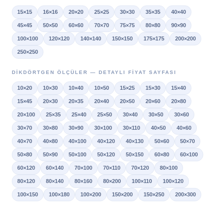
15×15
16×16
20×20
25×25
30×30
35×35
40×40
45×45
50×50
60×60
70×70
75×75
80×80
90×90
100×100
120×120
140×140
150×150
175×175
200×200
250×250
DIKDÖRTGEN ÖLÇÜLER — DETAYLI FIYAT SAYFASI
10×20
10×30
10×40
10×50
15×25
15×30
15×40
15×45
20×30
20×35
20×40
20×50
20×60
20×80
20×100
25×35
25×40
25×50
30×40
30×50
30×60
30×70
30×80
30×90
30×100
30×110
40×50
40×60
40×70
40×80
40×100
40×120
40×130
50×60
50×70
50×80
50×90
50×100
50×120
50×150
60×80
60×100
60×120
60×140
70×100
70×110
70×120
80×100
80×120
80×140
80×160
80×200
100×110
100×120
100×150
100×180
100×200
150×200
150×250
200×300