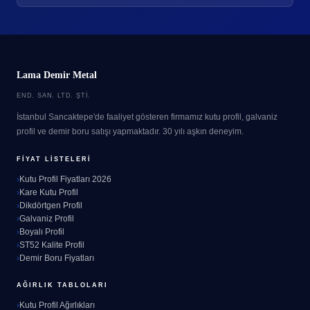
Lama Demir Metal
END. SAN. LTD. ŞTI.
İstanbul Sancaktepe'de faaliyet gösteren firmamız kutu profil, galvaniz
profil ve demir boru satışı yapmaktadır. 30 yılı aşkın deneyim.
FIYAT LISTELERI
Kutu Profil Fiyatları 2026
Kare Kutu Profil
Dikdörtgen Profil
Galvaniz Profil
Boyalı Profil
ST52 Kalite Profil
Demir Boru Fiyatları
AĞIRLIK TABLOLARI
Kutu Profil Ağırlıkları