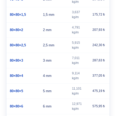
kg/m
3,637
80×80×1,5
1,5 mm
175,72 ₺
kg/m
4,791
80×80×2
2 mm
207,93 ₺
kg/m
5,915
80×80×2,5
2,5 mm
242,30 ₺
kg/m
7,011
80×80×3
3 mm
287,63 ₺
kg/m
9,114
80×80×4
4 mm
377,05 ₺
kg/m
11,101
80×80×5
5 mm
475,19 ₺
kg/m
12,971
80×80×6
6 mm
575,95 ₺
kg/m