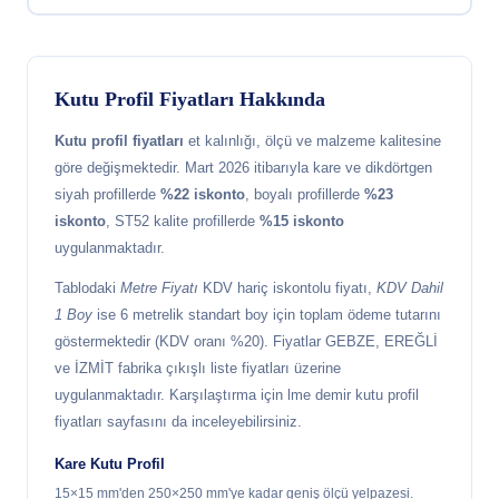
Kutu Profil Fiyatları Hakkında
Kutu profil fiyatları
et kalınlığı, ölçü ve malzeme kalitesine
göre değişmektedir. Mart 2026 itibarıyla kare ve dikdörtgen
siyah profillerde
%22 iskonto
, boyalı profillerde
%23
iskonto
, ST52 kalite profillerde
%15 iskonto
uygulanmaktadır.
Tablodaki
Metre Fiyatı
KDV hariç iskontolu fiyatı,
KDV Dahil
1 Boy
ise 6 metrelik standart boy için toplam ödeme tutarını
göstermektedir (KDV oranı %20). Fiyatlar GEBZE, EREĞLİ
ve İZMİT fabrika çıkışlı liste fiyatları üzerine
uygulanmaktadır. Karşılaştırma için
lme demir kutu profil
fiyatları
sayfasını da inceleyebilirsiniz.
Kare Kutu Profil
15×15 mm'den 250×250 mm'ye kadar geniş ölçü yelpazesi.