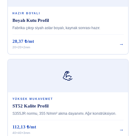
HAZIR BOYALI
Boyalı Kutu Profil
Fabrika çıkışı siyah astar boyalı, kaynak sonrası hazır.
28,37 ₺/mt
→
20×20×2mm
💪
YÜKSEK MUKAVEMET
ST52 Kalite Profil
S355JR normu, 355 N/mm² akma dayanımı. Ağır konstrüksiyon.
112,13 ₺/mt
→
40×40×3mm