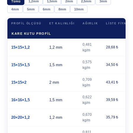
Tümü
1,2mm
1,5mm
2mm
2,5mm
3mm
4mm
5mm
6mm
8mm
10mm
PROFIL ÖLÇÜSÜ
ET KALINLIĞI
AĞIRLIK
LISTE FIYATI
KARE KUTU PROFİL
0,481
15×15×1,2
1,2 mm
28,68 ₺
kg/m
0,575
15×15×1,5
1,5 mm
34,50 ₺
kg/m
0,709
15×15×2
2 mm
43,41 ₺
kg/m
0,622
16×16×1,5
1,5 mm
39,59 ₺
kg/m
0,670
20×20×1,2
1,2 mm
35,79 ₺
kg/m
0,811