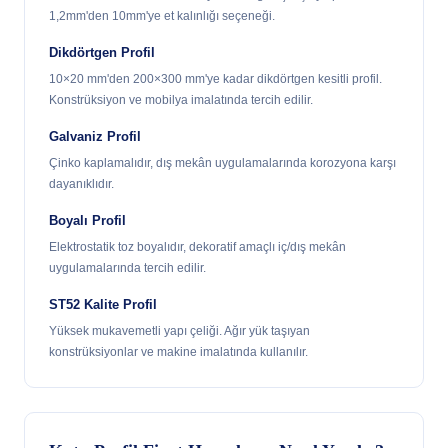
1,2mm'den 10mm'ye et kalınlığı seçeneği.
Dikdörtgen Profil
10×20 mm'den 200×300 mm'ye kadar dikdörtgen kesitli profil.
Konstrüksiyon ve mobilya imalatında tercih edilir.
Galvaniz Profil
Çinko kaplamalıdır, dış mekân uygulamalarında korozyona karşı
dayanıklıdır.
Boyalı Profil
Elektrostatik toz boyalıdır, dekoratif amaçlı iç/dış mekân
uygulamalarında tercih edilir.
ST52 Kalite Profil
Yüksek mukavemetli yapı çeliği. Ağır yük taşıyan
konstrüksiyonlar ve makine imalatında kullanılır.