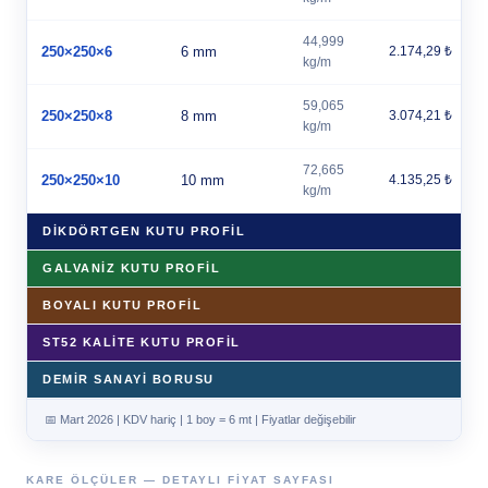
44,999
250×250×6
6 mm
2.174,29 ₺
kg/m
59,065
250×250×8
8 mm
3.074,21 ₺
kg/m
72,665
250×250×10
10 mm
4.135,25 ₺
kg/m
DİKDÖRTGEN KUTU PROFİL
GALVANİZ KUTU PROFİL
BOYALI KUTU PROFİL
ST52 KALİTE KUTU PROFİL
DEMİR SANAYİ BORUSU
📅 Mart 2026 | KDV hariç | 1 boy = 6 mt | Fiyatlar değişebilir
KARE ÖLÇÜLER — DETAYLI FIYAT SAYFASI