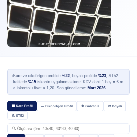
ℹ
Kare ve dikdörtgen profilde
%22
, boyalı profilde
%23
, ST52
kalitede
%15
iskonto uygulanmaktadır. KDV dahil 1 boy = 6 m
× iskontolu fiyat × 1,20. Son güncelleme:
Mart 2026
⬛ Kare Profil
▬ Dikdörtgen Profil
🔶 Galvaniz
🎨 Boyalı
💪 ST52