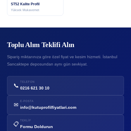
ST52 Kalite Profil
Yüksek Mukavemet
Toplu Alım Teklifi Alın
Sipariş miktarınıza göre özel fiyat ve kesim hizmeti. İstanbul
Sancaktepe deposundan aynı gün sevkiyat.
TELEFON
📞
0216 621 30 10
E-POSTA
✉
info@kutuprofilfiyatlari.com
TEKLIF
📋
Formu Doldurun