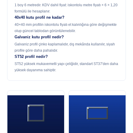
1 boy 6 metredir. KDV dahil fiyat: iskontolu metre fiyatı × 6 × 1,20
formülü ile hesaplanır.
40x40 kutu profil ne kadar?
40×40 mm profilin iskontolu fiyatı et kalınlığına göre değişmekte
olup güncel tablodan görüntülenebilir.
Galvaniz kutu profil nedir?
Galvaniz profil çinko kaplamalıdır, dış mekânda kullanılır, siyah
profile göre daha pahalıdır.
ST52 profil nedir?
ST52 yüksek mukavemetli yapı çeliğidir, standart ST37'den daha
yüksek dayanıma sahiptir.