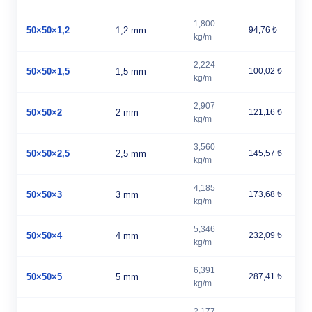
1,800
50×50×1,2
1,2 mm
94,76 ₺
kg/m
2,224
50×50×1,5
1,5 mm
100,02 ₺
kg/m
2,907
50×50×2
2 mm
121,16 ₺
kg/m
3,560
50×50×2,5
2,5 mm
145,57 ₺
kg/m
4,185
50×50×3
3 mm
173,68 ₺
kg/m
5,346
50×50×4
4 mm
232,09 ₺
kg/m
6,391
50×50×5
5 mm
287,41 ₺
kg/m
2,177