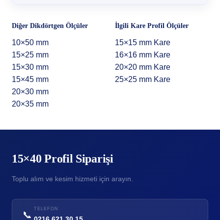
Diğer Dikdörtgen Ölçüler
İlgili Kare Profil Ölçüler
10×50 mm
15×15 mm Kare
15×25 mm
16×16 mm Kare
15×30 mm
20×20 mm Kare
15×45 mm
25×25 mm Kare
20×30 mm
20×35 mm
15×40 Profil Siparişi
Toplu alım ve kesim hizmeti için arayın.
TELEFON
📞
0216 621 30 15