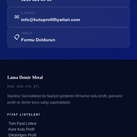
E-POSTA
✉
info@kutuprofilfiyatlari.com
TEKLIF
📋
Formu Doldurun
Lama Demir Metal
END. SAN. LTD. ŞTI.
İstanbul Sancaktepe'de faaliyet gösteren firmamız kutu profil, galvaniz
profil ve demir boru satışı yapmaktadır.
FIYAT LISTELERI
Tüm Fiyat Listesi
Kare Kutu Profil
Dikdörtgen Profil