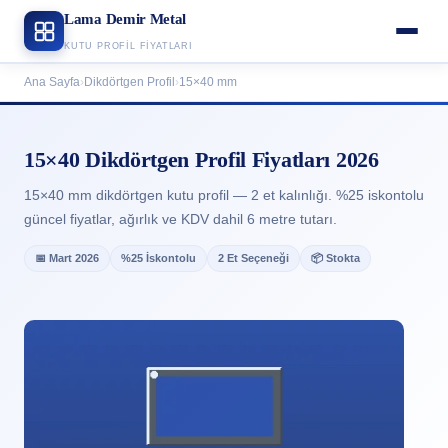
Lama Demir Metal
KUTU PROFIL FIYATLARI
Ana Sayfa
›
Dikdörtgen Profil
›
15×40 mm
15×40 Dikdörtgen Profil Fiyatları 2026
15×40 mm dikdörtgen kutu profil — 2 et kalınlığı. %25 iskontolu
güncel fiyatlar, ağırlık ve KDV dahil 6 metre tutarı.
📅 Mart 2026
%25 İskontolu
2 Et Seçeneği
📦 Stokta