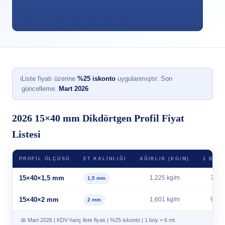
ℹ
Liste fiyatı üzerine
%25 iskonto
uygulanmıştır. Son
güncelleme:
Mart 2026
2026 15×40 mm Dikdörtgen Profil Fiyat
Listesi
PROFIL ÖLÇÜSÜ
ET KALINLIĞI
AĞIRLIK (KG/M)
1 BOY 
15×40×1,5 mm
1,225 kg/m
7,35 
1,5 mm
15×40×2 mm
1,601 kg/m
9,61 
2 mm
📅 Mart 2026 | KDV hariç liste fiyatı | %25 iskonto | 1 boy = 6 mt