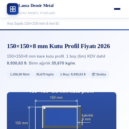
Lama Demir Metal
KUTU PROFIL FIYATLARI
Ana Sayfa
›
150×150 mm
›
8 mm Et
150×150×8 mm Kutu Profil Fiyatı 2026
150×150×8 mm kare kutu profil. 1 boy (6m) KDV dahil
8.930,63 ₺
. Birim ağırlık
35,670 kg/m
.
1.256,90 ₺/mt
35,670 kg/m
1 Boy: 8.930,63 ₺
📦 Stokta