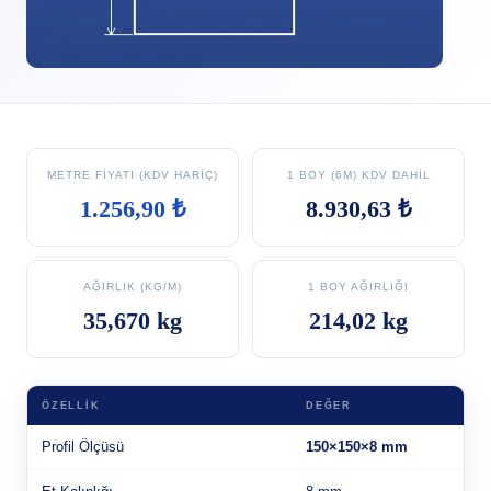
METRE FIYATI (KDV HARIÇ)
1 BOY (6M) KDV DAHIL
1.256,90 ₺
8.930,63 ₺
AĞIRLIK (KG/M)
1 BOY AĞIRLIĞI
35,670 kg
214,02 kg
ÖZELLIK
DEĞER
Profil Ölçüsü
150×150×8 mm