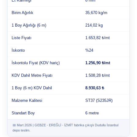
Et Kalınlığı
8 mm
Birim Ağırlık
35,670 kg/m
1 Boy Ağırlığı (6 m)
214,02 kg
Liste Fiyatı
1.653,82 ₺/mt
İskonto
%24
İskontolu Fiyat (KDV hariç)
1.256,90 ₺/mt
KDV Dahil Metre Fiyatı
1.508,28 ₺/mt
1 Boy (6 m) KDV Dahil
8.930,63 ₺
Malzeme Kalitesi
ST37 (S235JR)
Standart Boy
6 metre
📅 Mart 2026 | GEBZE - EREĞLİ - İZMİT fabrika çıkışlı Dudullu İstanbul
depo teslim.