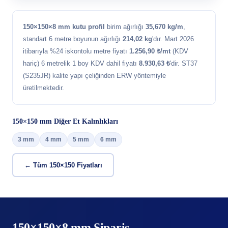
150×150×8 mm kutu profil
birim ağırlığı
35,670 kg/m
,
standart 6 metre boyunun ağırlığı
214,02 kg
'dır. Mart 2026
itibarıyla %24 iskontolu metre fiyatı
1.256,90 ₺/mt
(KDV
hariç) 6 metrelik 1 boy KDV dahil fiyatı
8.930,63 ₺
'dir. ST37
(S235JR) kalite yapı çeliğinden ERW yöntemiyle
üretilmektedir.
150×150 mm Diğer Et Kalınlıkları
3 mm
4 mm
5 mm
6 mm
← Tüm 150×150 Fiyatları
150×150×8 mm Sipariş