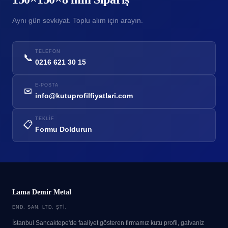
Aynı gün sevkiyat. Toplu alım için arayın.
TELEFON
📞
0216 621 30 15
E-POSTA
✉
info@kutuprofilfiyatlari.com
TEKLIF
📋
Formu Doldurun
Lama Demir Metal
END. SAN. LTD. ŞTI.
İstanbul Sancaktepe'de faaliyet gösteren firmamız kutu profil, galvaniz