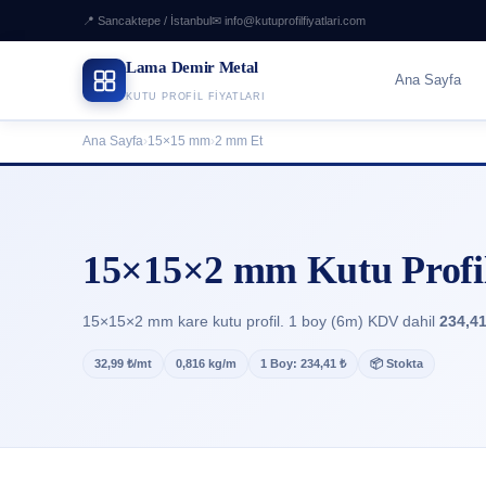
📍 Sancaktepe / İstanbul
✉ info@kutuprofilfiyatlari.com
Lama Demir Metal
Ana Sayfa
KUTU PROFIL FIYATLARI
Ana Sayfa
›
15×15 mm
›
2 mm Et
15×15×2 mm Kutu Profil
15×15×2 mm kare kutu profil. 1 boy (6m) KDV dahil
234,41
32,99 ₺/mt
0,816 kg/m
1 Boy: 234,41 ₺
📦 Stokta