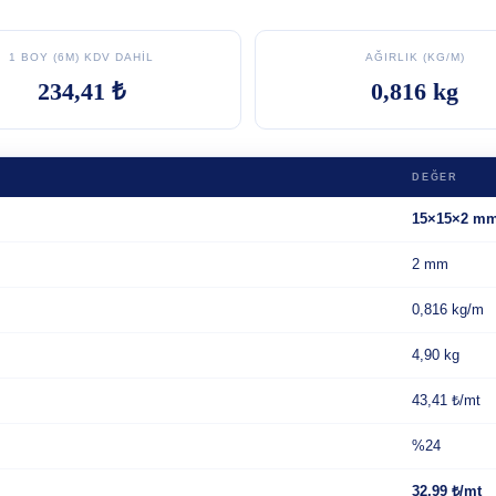
1 BOY (6M) KDV DAHIL
AĞIRLIK (KG/M)
234,41 ₺
0,816 kg
DEĞER
15×15×2 m
2 mm
0,816 kg/m
4,90 kg
43,41 ₺/mt
%24
32,99 ₺/mt