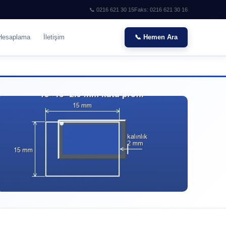
📞 0216 621 30 15
Faks: 0216 621 30 16
Hesaplama
İletişim
📞 Hemen Ara