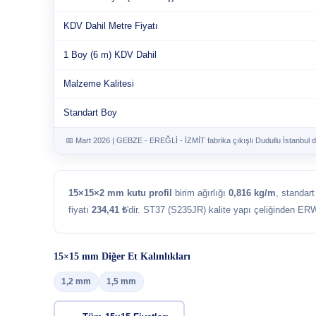
KDV Dahil Metre Fiyatı
1 Boy (6 m) KDV Dahil
Malzeme Kalitesi
Standart Boy
📅 Mart 2026 | GEBZE - EREĞLİ - İZMİT fabrika çıkışlı Dudullu İstanbul d
15×15×2 mm kutu profil
birim ağırlığı
0,816 kg/m
, standar
fiyatı
234,41 ₺
'dir. ST37 (S235JR) kalite yapı çeliğinden ERW
15×15 mm Diğer Et Kalınlıkları
1,2 mm
1,5 mm