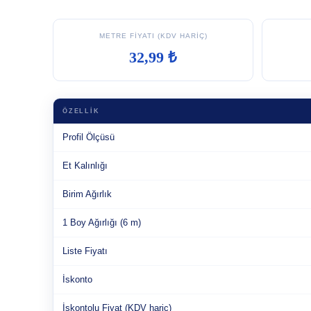
METRE FIYATI (KDV HARIÇ)
32,99 ₺
ÖZELLIK
Profil Ölçüsü
Et Kalınlığı
Birim Ağırlık
1 Boy Ağırlığı (6 m)
Liste Fiyatı
İskonto
İskontolu Fiyat (KDV hariç)