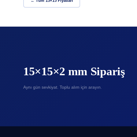
← Tüm 15×15 Fiyatları
15×15×2 mm Sipariş
Aynı gün sevkiyat. Toplu alım için arayın.