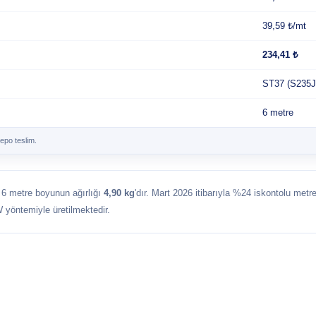
39,59 ₺/mt
234,41 ₺
ST37 (S235J
6 metre
epo teslim.
t 6 metre boyunun ağırlığı
4,90 kg
'dır. Mart 2026 itibarıyla %24 iskontolu metre
 yöntemiyle üretilmektedir.