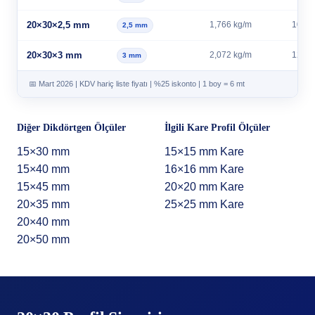
20×30×2,5 mm
1,766 kg/m
10,60
2,5 mm
20×30×3 mm
2,072 kg/m
12,43
3 mm
📅 Mart 2026 | KDV hariç liste fiyatı | %25 iskonto | 1 boy = 6 mt
Diğer Dikdörtgen Ölçüler
İlgili Kare Profil Ölçüler
15×30 mm
15×15 mm Kare
15×40 mm
16×16 mm Kare
15×45 mm
20×20 mm Kare
20×35 mm
25×25 mm Kare
20×40 mm
20×50 mm