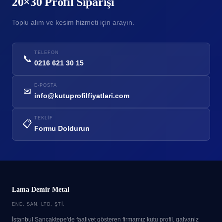
20×30 Profil Siparişi
Toplu alım ve kesim hizmeti için arayın.
TELEFON
📞
0216 621 30 15
E-POSTA
✉
info@kutuprofilfiyatlari.com
TEKLIF
📋
Formu Doldurun
Lama Demir Metal
END. SAN. LTD. ŞTI.
İstanbul Sancaktepe'de faaliyet gösteren firmamız kutu profil, galvaniz