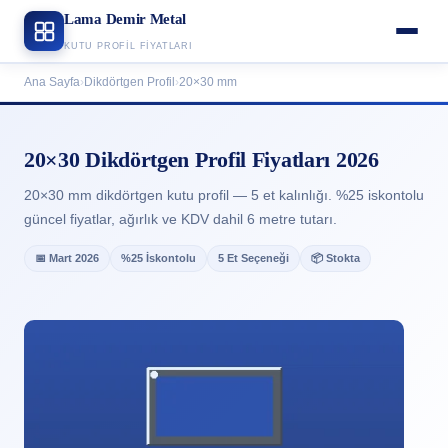
Lama Demir Metal
KUTU PROFIL FIYATLARI
Ana Sayfa
›
Dikdörtgen Profil
›
20×30 mm
20×30 Dikdörtgen Profil Fiyatları 2026
20×30 mm dikdörtgen kutu profil — 5 et kalınlığı. %25 iskontolu
güncel fiyatlar, ağırlık ve KDV dahil 6 metre tutarı.
📅 Mart 2026
%25 İskontolu
5 Et Seçeneği
📦 Stokta