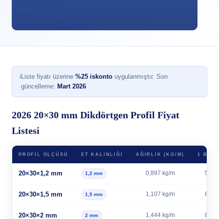
ℹ
Liste fiyatı üzerine
%25 iskonto
uygulanmıştır. Son
güncelleme:
Mart 2026
2026 20×30 mm Dikdörtgen Profil Fiyat
Listesi
PROFIL ÖLÇÜSÜ
ET KALINLIĞI
AĞIRLIK (KG/M)
1 BOY 
20×30×1,2 mm
0,897 kg/m
5,38 
1,2 mm
20×30×1,5 mm
1,107 kg/m
6,64 
1,5 mm
20×30×2 mm
1,444 kg/m
8,66 
2 mm