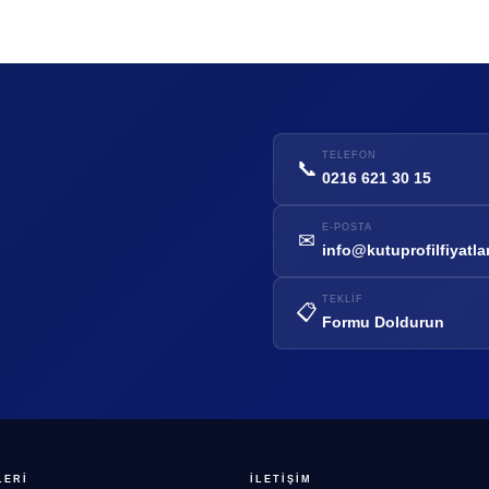
TELEFON
📞
0216 621 30 15
E-POSTA
✉
info@kutuprofilfiyatla
TEKLIF
📋
Formu Doldurun
LERI
İLETIŞIM