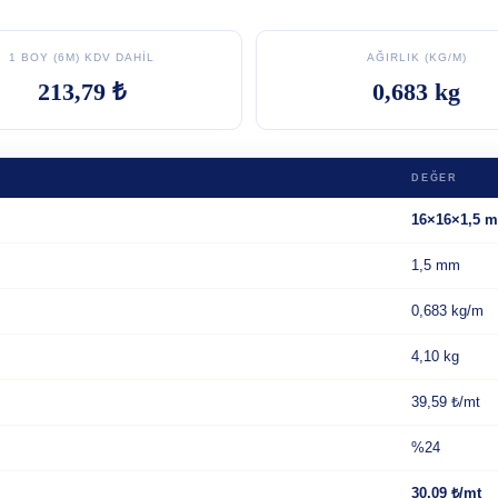
1 BOY (6M) KDV DAHIL
AĞIRLIK (KG/M)
213,79 ₺
0,683 kg
DEĞER
16×16×1,5 
1,5 mm
0,683 kg/m
4,10 kg
39,59 ₺/mt
%24
30,09 ₺/mt