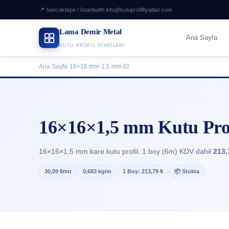
📍 Sancaktepe / İstanbul
✉ info@kutuprofilfiyatlari.com
Lama Demir Metal
Ana Sayfa
KUTU PROFIL FIYATLARI
Ana Sayfa
›
16×16 mm
›
1,5 mm Et
16×16×1,5 mm Kutu Profi
16×16×1,5 mm kare kutu profil. 1 boy (6m) KDV dahil
213,
30,09 ₺/mt
0,683 kg/m
1 Boy: 213,79 ₺
📦 Stokta