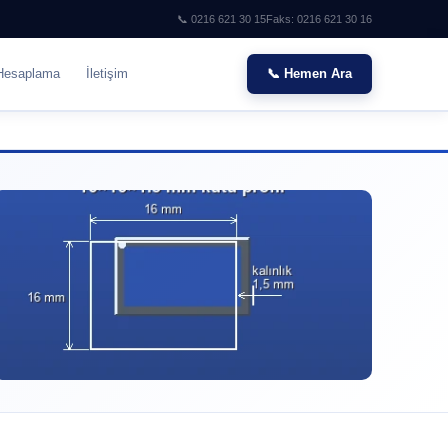
📞 0216 621 30 15
Faks: 0216 621 30 16
Hesaplama
İletişim
📞 Hemen Ara