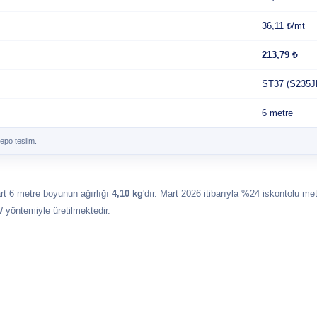
36,11 ₺/mt
213,79 ₺
ST37 (S235J
6 metre
epo teslim.
art 6 metre boyunun ağırlığı
4,10 kg
'dır. Mart 2026 itibarıyla %24 iskontolu met
 yöntemiyle üretilmektedir.