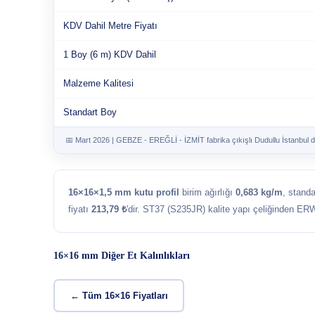
KDV Dahil Metre Fiyatı
1 Boy (6 m) KDV Dahil
Malzeme Kalitesi
Standart Boy
📅 Mart 2026 | GEBZE - EREĞLİ - İZMİT fabrika çıkışlı Dudullu İstanbul d
16×16×1,5 mm kutu profil
birim ağırlığı
0,683 kg/m
, stand
fiyatı
213,79 ₺
'dir. ST37 (S235JR) kalite yapı çeliğinden ERW
16×16 mm Diğer Et Kalınlıkları
← Tüm 16×16 Fiyatları