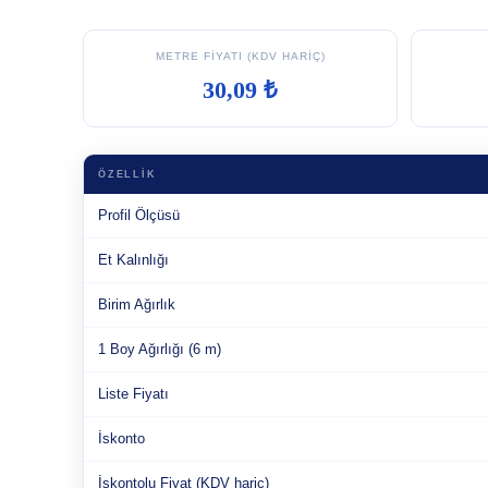
METRE FIYATI (KDV HARIÇ)
30,09 ₺
ÖZELLIK
Profil Ölçüsü
Et Kalınlığı
Birim Ağırlık
1 Boy Ağırlığı (6 m)
Liste Fiyatı
İskonto
İskontolu Fiyat (KDV hariç)