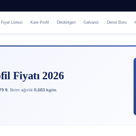
Fiyat Listesi
Kare Profil
Dikdörtgen
Galvaniz
Demir Boru
l Fiyatı 2026
79 ₺
. Birim ağırlık
0,683 kg/m
.