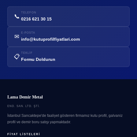
TELEFON
📞
0216 621 30 15
E-POSTA
✉
info@kutuprofilfiyatlari.com
TEKLIF
📋
Formu Doldurun
Lama Demir Metal
END. SAN. LTD. ŞTI.
İstanbul Sancaktepe'de faaliyet gösteren firmamız kutu profil, galvaniz
profil ve demir boru satışı yapmaktadır.
FIYAT LISTELERI