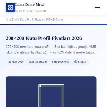
Lama Demir Metal
KUTU PROFIL FIYATLARI
Ana Sayfa
›
Kare Profil Fiyatları
›
200×200 mm
200×200 Kutu Profil Fiyatları 2026
200×200 mm kare kutu profil — 5 et kalınlığı seçeneği. %25
iskontolu güncel fiyatlar, ağırlık ve KDV dahil 6 metre tutarı.
📅 Mart 2026
%25 İskontolu
5 Et Seçeneği
📦 Stokta