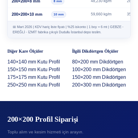
200×200×8 mm
48,230 kg/m
289,38
8 mm
200×200×10 mm
59,660 kg/m
357,96
10 mm
📅 Mart 2026 | KDV hariç liste fiyatı | %25 iskonto | 1 boy = 6 mt | GEBZE -
EREĞLİ - İZMİT fabrika çıkışlı Dudullu İstanbul depo teslim.
Diğer Kare Ölçüler
İlgili Dikdörtgen Ölçüler
140×140 mm Kutu Profil
80×200 mm Dikdörtgen
150×150 mm Kutu Profil
100×200 mm Dikdörtgen
175×175 mm Kutu Profil
150×200 mm Dikdörtgen
250×250 mm Kutu Profil
200×300 mm Dikdörtgen
200×200 Profil Siparişi
Toplu alım ve kesim hizmeti için arayın.