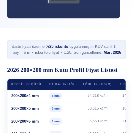
ℹ
Liste fiyatı üzerine
%25 iskonto
uygulanmıştır. KDV dahil 1
boy = 6 m × iskontolu fiyat × 1,20. Son güncelleme:
Mart 2026
2026 200×200 mm Kutu Profil Fiyat Listesi
PROFIL ÖLÇÜSÜ
ET KALINLIĞI
AĞIRLIK (KG/M)
1 BOY 
200×200×4 mm
24,618 kg/m
147,71
4 mm
200×200×5 mm
30,615 kg/m
183,69
5 mm
200×200×6 mm
36,550 kg/m
219,30
6 mm