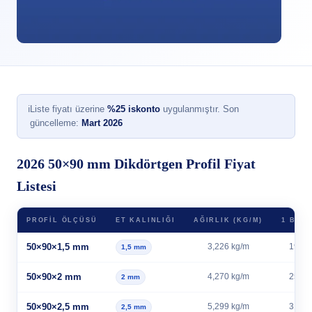
ℹ
Liste fiyatı üzerine
%25 iskonto
uygulanmıştır. Son
güncelleme:
Mart 2026
2026 50×90 mm Dikdörtgen Profil Fiyat
Listesi
PROFIL ÖLÇÜSÜ
ET KALINLIĞI
AĞIRLIK (KG/M)
1 BOY 
50×90×1,5 mm
3,226 kg/m
19,36
1,5 mm
50×90×2 mm
4,270 kg/m
25,62
2 mm
50×90×2,5 mm
5,299 kg/m
31,79
2,5 mm