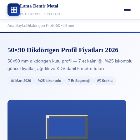
Lama Demir Metal
KUTU PROFIL FIYATLARI
Ana Sayfa
›
Dikdörtgen Profil
›
50×90 mm
50×90 Dikdörtgen Profil Fiyatları 2026
50×90 mm dikdörtgen kutu profil — 7 et kalınlığı. %25 iskontolu
güncel fiyatlar, ağırlık ve KDV dahil 6 metre tutarı.
📅 Mart 2026
%25 İskontolu
7 Et Seçeneği
📦 Stokta