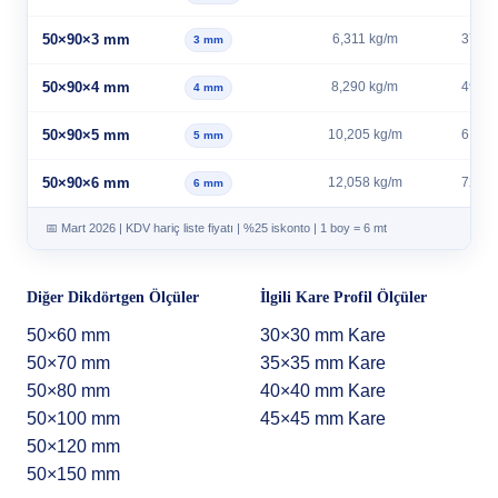
50×90×3 mm
6,311 kg/m
37,87
3 mm
50×90×4 mm
8,290 kg/m
49,74
4 mm
50×90×5 mm
10,205 kg/m
61,23
5 mm
50×90×6 mm
12,058 kg/m
72,35
6 mm
📅 Mart 2026 | KDV hariç liste fiyatı | %25 iskonto | 1 boy = 6 mt
Diğer Dikdörtgen Ölçüler
İlgili Kare Profil Ölçüler
50×60 mm
30×30 mm Kare
50×70 mm
35×35 mm Kare
50×80 mm
40×40 mm Kare
50×100 mm
45×45 mm Kare
50×120 mm
50×150 mm