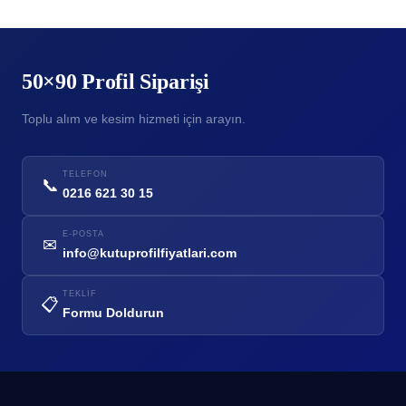
50×90 Profil Siparişi
Toplu alım ve kesim hizmeti için arayın.
TELEFON
📞
0216 621 30 15
E-POSTA
✉
info@kutuprofilfiyatlari.com
TEKLIF
📋
Formu Doldurun