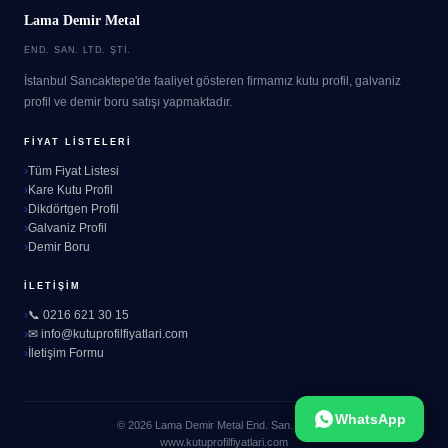
Lama Demir Metal
END. SAN. LTD. ŞTI.
İstanbul Sancaktepe'de faaliyet gösteren firmamız kutu profil, galvaniz
profil ve demir boru satışı yapmaktadır.
FIYAT LISTELERI
Tüm Fiyat Listesi
Kare Kutu Profil
Dikdörtgen Profil
Galvaniz Profil
Demir Boru
İLETIŞIM
📞 0216 621 30 15
✉ info@kutuprofilfiyatlari.com
İletişim Formu
WhatsApp
© 2026 Lama Demir Metal End. San. Ltd. Şti.
www.kutuprofilfiyatlari.com