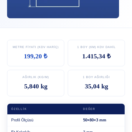
METRE FIYATI (KDV HARIÇ)
1 BOY (6M) KDV DAHIL
199,20 ₺
1.415,34 ₺
AĞIRLIK (KG/M)
1 BOY AĞIRLIĞI
5,840 kg
35,04 kg
ÖZELLIK
DEĞER
Profil Ölçüsü
50×80×3 mm