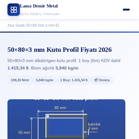
Lama Demir Metal
KUTU PROFIL FIYATLARI
Ana Sayfa
›
50×80 mm
›
3 mm Et
50×80×3 mm Kutu Profil Fiyatı 2026
50×80×3 mm dikdörtgen kutu profil. 1 boy (6m) KDV dahil
1.415,34 ₺
. Birim ağırlık
5,840 kg/m
.
199,20 ₺/mt
5,840 kg/m
1 Boy: 1.415,34 ₺
📦 Stokta