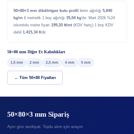
50×80×3 mm dikdörtgen kutu profil
birim ağırlığı
5,840
kg/m
6 metrelik 1 boy ağırlığı
35,04 kg
'dır. Mart 2026 %24
iskontolu metre fiyatı
199,20 ₺/mt
(KDV hariç) 1 boy KDV
dahil
1.415,34 ₺
'dir.
50×80 mm Diğer Et Kalınlıkları
1,5 mm
2 mm
2,5 mm
4 mm
5 mm
← Tüm 50×80 Fiyatları
50×80×3 mm Sipariş
Aynı gün sevkiyat. Toplu alım için arayın.