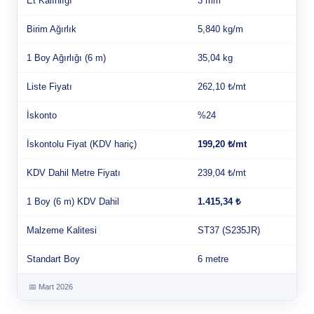
Et Kalınlığı
3 mm
Birim Ağırlık
5,840 kg/m
1 Boy Ağırlığı (6 m)
35,04 kg
Liste Fiyatı
262,10 ₺/mt
İskonto
%24
İskontolu Fiyat (KDV hariç)
199,20 ₺/mt
KDV Dahil Metre Fiyatı
239,04 ₺/mt
1 Boy (6 m) KDV Dahil
1.415,34 ₺
Malzeme Kalitesi
ST37 (S235JR)
Standart Boy
6 metre
📅 Mart 2026