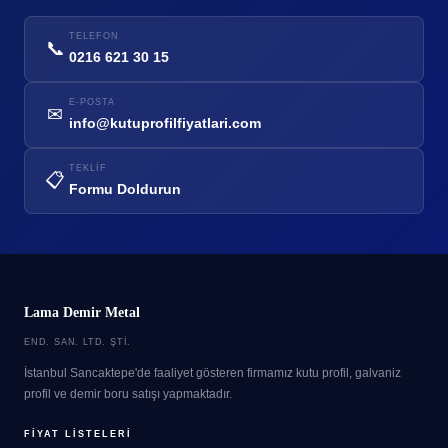
TELEFON
📞
0216 621 30 15
E-POSTA
✉
info@kutuprofilfiyatlari.com
TEKLIF
📋
Formu Doldurun
Lama Demir Metal
END. SAN. LTD. ŞTI.
İstanbul Sancaktepe'de faaliyet gösteren firmamız kutu profil, galvaniz
profil ve demir boru satışı yapmaktadır.
FIYAT LISTELERI