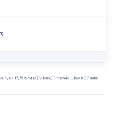
R)
re fiyatı
37,79 ₺/mt
(KDV hariç) 6 metrelik 1 boy KDV dahil