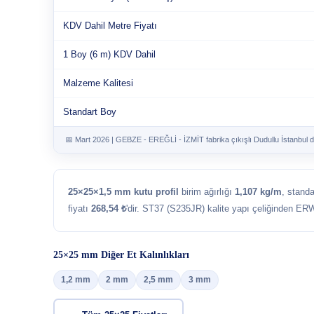
KDV Dahil Metre Fiyatı
1 Boy (6 m) KDV Dahil
Malzeme Kalitesi
Standart Boy
📅 Mart 2026 | GEBZE - EREĞLİ - İZMİT fabrika çıkışlı Dudullu İstanbul d
25×25×1,5 mm kutu profil
birim ağırlığı
1,107 kg/m
, stand
fiyatı
268,54 ₺
'dir. ST37 (S235JR) kalite yapı çeliğinden ERW
25×25 mm Diğer Et Kalınlıkları
1,2 mm
2 mm
2,5 mm
3 mm