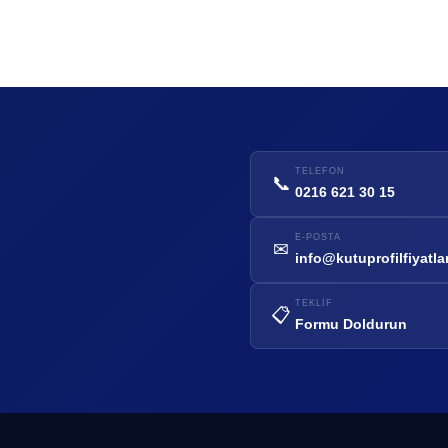
TELEFON
📞
0216 621 30 15
E-POSTA
✉
info@kutuprofilfiyatla
TEKLIF
📋
Formu Doldurun