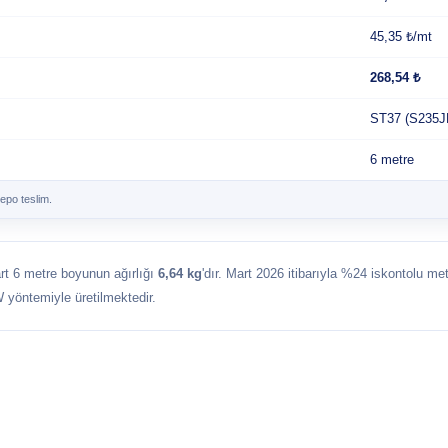
45,35 ₺/mt
268,54 ₺
ST37 (S235J
6 metre
epo teslim.
art 6 metre boyunun ağırlığı
6,64 kg
'dır. Mart 2026 itibarıyla %24 iskontolu met
 yöntemiyle üretilmektedir.