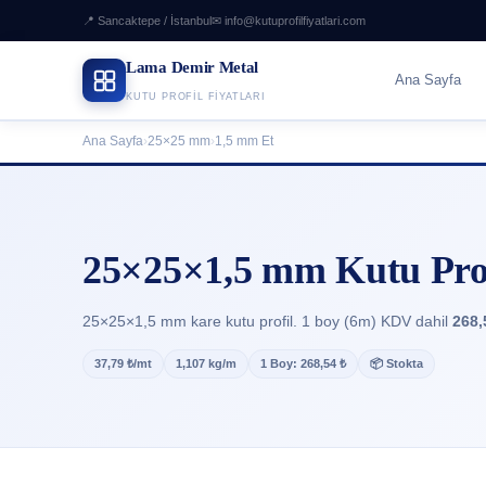
📍 Sancaktepe / İstanbul
✉ info@kutuprofilfiyatlari.com
Lama Demir Metal
Ana Sayfa
KUTU PROFIL FIYATLARI
Ana Sayfa
›
25×25 mm
›
1,5 mm Et
25×25×1,5 mm Kutu Profi
25×25×1,5 mm kare kutu profil. 1 boy (6m) KDV dahil
268,
37,79 ₺/mt
1,107 kg/m
1 Boy: 268,54 ₺
📦 Stokta