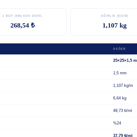
1 BOY (6M) KDV DAHIL
AĞIRLIK (KG/M)
268,54 ₺
1,107 kg
DEĞER
25×25×1,5 
1,5 mm
1,107 kg/m
6,64 kg
49,73 ₺/mt
%24
37,79 ₺/mt