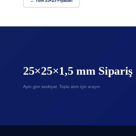
← Tüm 25×25 Fiyatları
25×25×1,5 mm Sipariş
Aynı gün sevkiyat. Toplu alım için arayın.