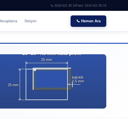
📞 0216 621 30 15
Faks: 0216 621 30 16
Hesaplama
İletişim
📞 Hemen Ara