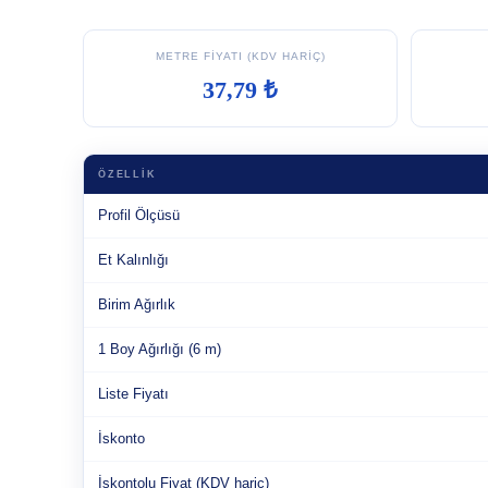
METRE FIYATI (KDV HARIÇ)
37,79 ₺
ÖZELLIK
Profil Ölçüsü
Et Kalınlığı
Birim Ağırlık
1 Boy Ağırlığı (6 m)
Liste Fiyatı
İskonto
İskontolu Fiyat (KDV hariç)