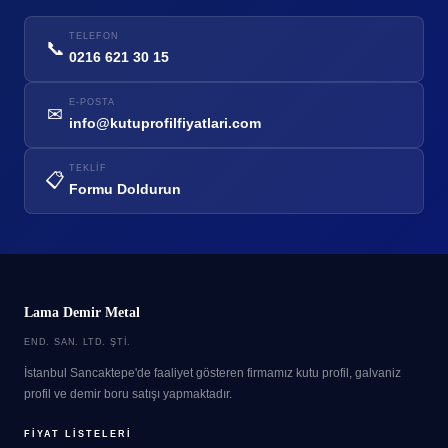
TELEFON
📞
0216 621 30 15
E-POSTA
✉
info@kutuprofilfiyatlari.com
TEKLIF
📋
Formu Doldurun
Lama Demir Metal
END. SAN. LTD. ŞTI.
İstanbul Sancaktepe'de faaliyet gösteren firmamız kutu profil, galvaniz
profil ve demir boru satışı yapmaktadır.
FIYAT LISTELERI