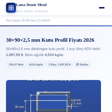
Lama Demir Metal
KUTU PROFIL FIYATLARI
Ana Sayfa
›
30×90 mm
›
2,5 mm Et
30×90×2,5 mm Kutu Profil Fiyatı 2026
30×90×2,5 mm dikdörtgen kutu profil. 1 boy (6m) KDV dahil
1.097,55 ₺
. Birim ağırlık
4,514 kg/m
.
154,47 ₺/mt
4,514 kg/m
1 Boy: 1.097,55 ₺
📦 Stokta