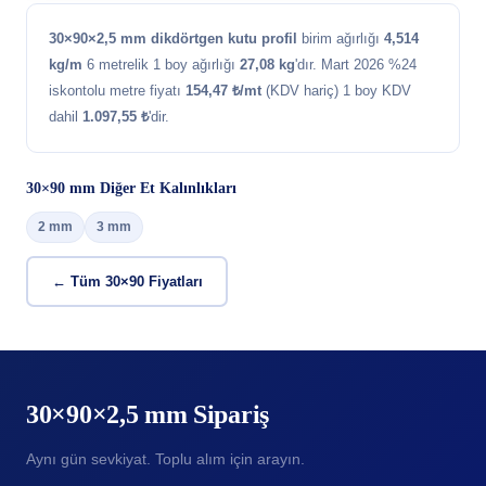
30×90×2,5 mm dikdörtgen kutu profil
birim ağırlığı
4,514
kg/m
6 metrelik 1 boy ağırlığı
27,08 kg
'dır. Mart 2026 %24
iskontolu metre fiyatı
154,47 ₺/mt
(KDV hariç) 1 boy KDV
dahil
1.097,55 ₺
'dir.
30×90 mm Diğer Et Kalınlıkları
2 mm
3 mm
← Tüm 30×90 Fiyatları
30×90×2,5 mm Sipariş
Aynı gün sevkiyat. Toplu alım için arayın.