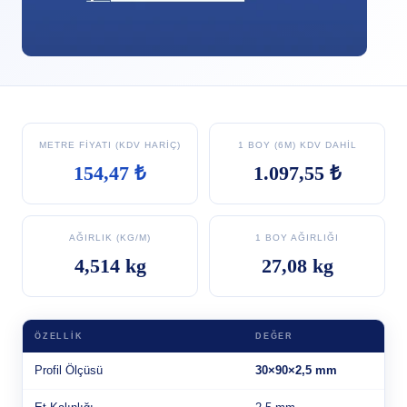
METRE FIYATI (KDV HARIÇ)
1 BOY (6M) KDV DAHIL
154,47 ₺
1.097,55 ₺
AĞIRLIK (KG/M)
1 BOY AĞIRLIĞI
4,514 kg
27,08 kg
ÖZELLIK
DEĞER
Profil Ölçüsü
30×90×2,5 mm