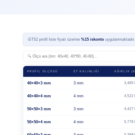
ℹ
ST52 profil liste fiyatı üzerine
%15 iskonto
uygulanmaktadır.
PROFIL ÖLÇÜSÜ
ET KALINLIĞI
AĞIRLIK (
40×40×3 mm
3 mm
3,485 
40×40×4 mm
4 mm
4,522 
50×50×3 mm
3 mm
4,427 
50×50×4 mm
4 mm
5,778 
60×60×3 mm
3 mm
5,369 