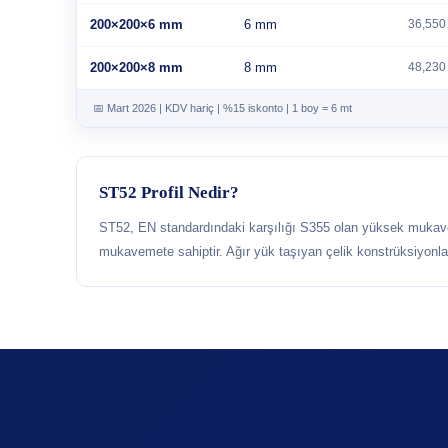
200×200×6 mm
6 mm
36,550
200×200×8 mm
8 mm
48,230
📅 Mart 2026 | KDV hariç | %15 iskonto | 1 boy = 6 mt
ST52 Profil Nedir?
ST52, EN standardındaki karşılığı S355 olan yüksek mukave
mukavemete sahiptir. Ağır yük taşıyan çelik konstrüksiyonlar, 