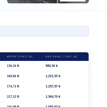
METRE FIYATI (₺)
KDV DAHIL 1 BOY (₺)
136,16 ₺
980,36 ₺
169,66 ₺
1.221,55 ₺
174,72 ₺
1.257,97 ₺
217,32 ₺
1.564,70 ₺
216,09 ₺
1.555,83 ₺