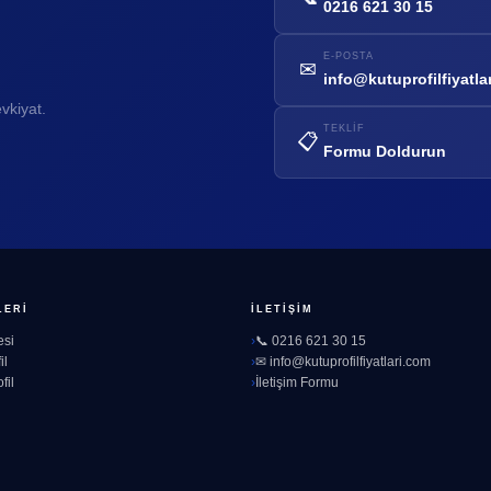
0216 621 30 15
E-POSTA
✉
info@kutuprofilfiyatla
vkiyat.
TEKLIF
📋
Formu Doldurun
LERI
İLETIŞIM
esi
📞 0216 621 30 15
il
✉ info@kutuprofilfiyatlari.com
fil
İletişim Formu
l