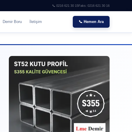
📞 0216 621 30 15
Faks: 0216 621 30 16
Demir Boru
İletişim
📞 Hemen Ara