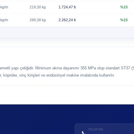
 kg/m
219,30 kg
1.724,47 ₺
%15
 kg/m
289,38 kg
2.262,24 ₺
%15
metli yapı çeliğidir. Minimum akma dayanımı 355 MPa olup standart ST37 (S
köprüler, vinç kirişleri ve endüstriyel makine imalatında kullanılır.
TELEFON
📞