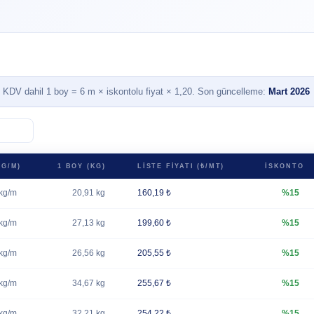
 KDV dahil 1 boy = 6 m × iskontolu fiyat × 1,20. Son güncelleme:
Mart 2026
KG/M)
1 BOY (KG)
LISTE FIYATI (₺/MT)
İSKONTO
kg/m
20,91 kg
160,19 ₺
%15
kg/m
27,13 kg
199,60 ₺
%15
kg/m
26,56 kg
205,55 ₺
%15
kg/m
34,67 kg
255,67 ₺
%15
kg/m
32,21 kg
254,22 ₺
%15