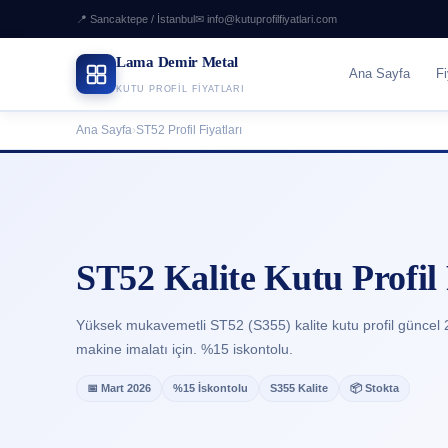
📍 Sancaktepe / İstanbul
✉ info@kutuprofilfiyatlari.com
Lama Demir Metal
Ana Sayfa
Fi
KUTU PROFIL FIYATLARI
Ana Sayfa
›
ST52 Profil Fiyatları
ST52 Kalite Kutu Profil 
Yüksek mukavemetli ST52 (S355) kalite kutu profil güncel 20
makine imalatı için. %15 iskontolu.
📅 Mart 2026
%15 İskontolu
S355 Kalite
📦 Stokta